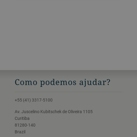
proporcionam uma moagem robusta,
baixa manutenção e alta confiabilidade.
Como podemos ajudar?
+55 (41) 3317-5100
Av. Juscelino Kubitschek de Oliveira 1105
Curitiba
81280-140
Brazil