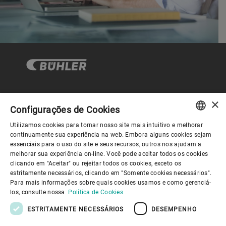
×
Governança Corporativa
Configurações de Cookies
Utilizamos cookies para tornar nosso site mais intuitivo e melhorar
ENGLISH
continuamente sua experiência na web. Embora alguns cookies sejam
Sobre nós
essenciais para o uso do site e seus recursos, outros nos ajudam a
SPANISH
melhorar sua experiência on-line. Você pode aceitar todos os cookies
clicando em "Aceitar" ou rejeitar todos os cookies, exceto os
GERMAN
Links úteis
estritamente necessários, clicando em "Somente cookies necessários".
Para mais informações sobre quais cookies usamos e como gerenciá-
FRENCH
los, consulte nossa
Política de Cookies
PORTUGUESE
ESTRITAMENTE NECESSÁRIOS
DESEMPENHO
RUSSIAN