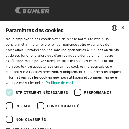
×
Paramètres des cookies
Gouvernance d'entreprise
Nous employons des cookies afin de rendre notre site web plus
ENGLISH
convivial et afin d'améliorer en permanence votre expérience de
navigation. Certains cookies sont indispensables à l'utilisation du site
Mieux nous connaitre
SPANISH
et de ses fonctions, alors que d'autres nous aident à enrichir votre
expérience. Vous pouvez accepter tous les cookies en cliquant sur
GERMAN
« J'accepte » ou accepter seulement les cookies indispensables en
Liens utiles
cliquant sur « Cookies nécessaires uniquement ». Pour de plus amples
FRENCH
informations sur les cookies que nous utilisons et comment les gérer,
PORTUGUESE
veuillez consulter notre
Politique de cookies
RUSSIAN
STRICTEMENT NÉCESSAIRES
PERFORMANCE
VIETNAMESE
CIBLAGE
FONCTIONNALITÉ
中文
Politique de confidentialité
Politique de cookies
Conditions d'utilisation
Mentions légales
NON CLASSIFIÉS
Youtube Privacy Policy
日本語