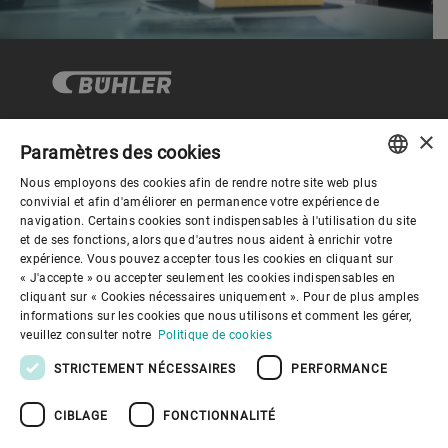
×
Paramètres des cookies
Gouvernance d'entreprise
Nous employons des cookies afin de rendre notre site web plus
ENGLISH
convivial et afin d'améliorer en permanence votre expérience de
navigation. Certains cookies sont indispensables à l'utilisation du site
Mieux nous connaitre
SPANISH
et de ses fonctions, alors que d'autres nous aident à enrichir votre
expérience. Vous pouvez accepter tous les cookies en cliquant sur
GERMAN
« J'accepte » ou accepter seulement les cookies indispensables en
Liens utiles
cliquant sur « Cookies nécessaires uniquement ». Pour de plus amples
FRENCH
informations sur les cookies que nous utilisons et comment les gérer,
PORTUGUESE
veuillez consulter notre
Politique de cookies
RUSSIAN
STRICTEMENT NÉCESSAIRES
PERFORMANCE
VIETNAMESE
CIBLAGE
FONCTIONNALITÉ
中文
Politique de confidentialité
Politique de cookies