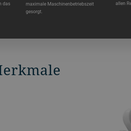
allen R
n das
maximale Maschinenbetriebszeit
gesorgt.
Merkmale