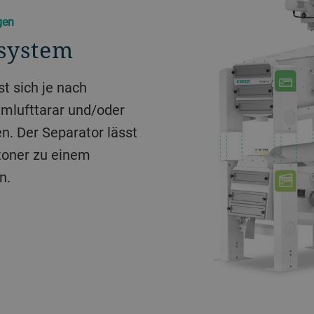
gen
ssystem
t sich je nach
Umlufttarar und/oder
n. Der Separator lässt
oner zu einem
n.