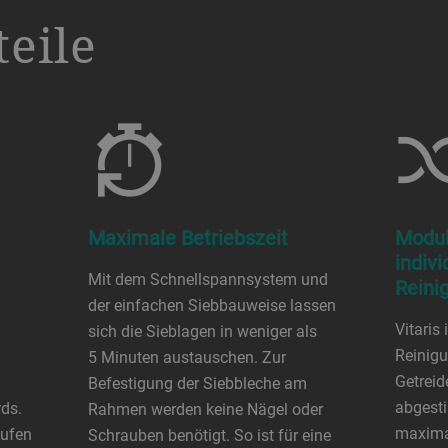
eile
Maximale Betriebszeit
Modul
indivi
Mit dem Schnellspannsystem und
Reini
der einfachen Siebbauweise lassen
Vitaris
sich die Sieblagen in weniger als
Reinigu
5 Minuten austauschen. Zur
Getreid
Befestigung der Siebbleche am
abgest
rds.
Rahmen werden keine Nägel oder
maximal
äufen
Schrauben benötigt. So ist für eine