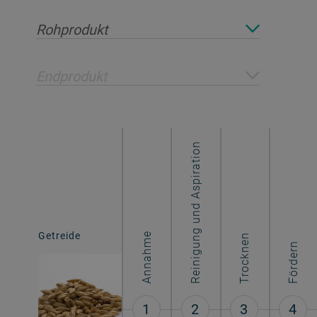
Rohprodukt
Endprodukt
Reinigung und Aspiration
Verarbeitetes
Getreide
Annahme
Trocknen
Getreide
Fördern
1
2
3
4