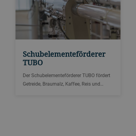
Schubelementeförderer
TUBO
Der Schubelementeförderer TUBO fördert
Getreide, Braumalz, Kaffee, Reis und
anderes Schüttgut zum Mahlen und
Brauen. Seine Tubit Elemente bewegen
das Produkt schonend entlang der Rohre.
Er ist für Energieeffizienz und hohe
Lebensmittelsicherheit ausgelegt.