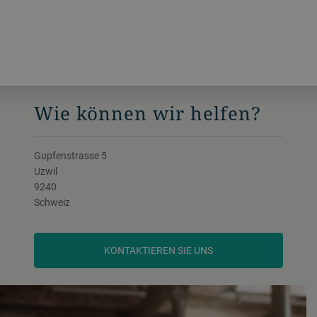
Stromverbrauch, eine automatische
Walzenspaltverstellung und eine höhere
Sudhausausbeute durch kürzere
Läuterzeiten.
Wie können wir helfen?
Gupfenstrasse 5
Uzwil
9240
Schweiz
KONTAKTIEREN SIE UNS