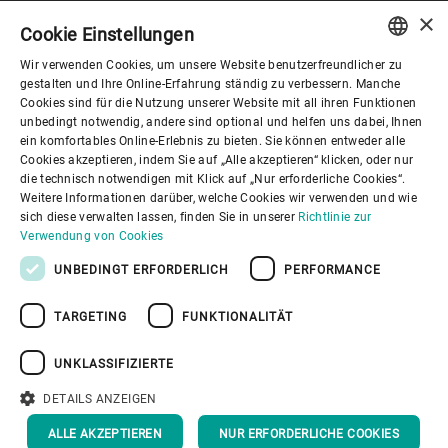
×
Cookie Einstellungen
Wir verwenden Cookies, um unsere Website benutzerfreundlicher zu
Corporate Governance
ENGLISH
gestalten und Ihre Online-Erfahrung ständig zu verbessern. Manche
Cookies sind für die Nutzung unserer Website mit all ihren Funktionen
SPANISH
unbedingt notwendig, andere sind optional und helfen uns dabei, Ihnen
Über Bühler
ein komfortables Online-Erlebnis zu bieten. Sie können entweder alle
GERMAN
Cookies akzeptieren, indem Sie auf „Alle akzeptieren“ klicken, oder nur
die technisch notwendigen mit Klick auf „Nur erforderliche Cookies“.
FRENCH
Nützliche Links
Weitere Informationen darüber, welche Cookies wir verwenden und wie
PORTUGUESE
sich diese verwalten lassen, finden Sie in unserer
Richtlinie zur
Verwendung von Cookies
RUSSIAN
UNBEDINGT ERFORDERLICH
PERFORMANCE
VIETNAMESE
TARGETING
FUNKTIONALITÄT
中文
Datenschutzrichtlinie
Cookies
Haftungsausschluss
日本語
Impressum
Informationssicherheit
UNKLASSIFIZIERTE
Youtube Privacy Policy
DETAILS ANZEIGEN
NACH OBEN
ALLE AKZEPTIEREN
NUR ERFORDERLICHE COOKIES