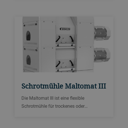
Mehl. Sie benötigt nur wenig Platz und ist
eine hervorragende Lösung für kleine
Brauereien mit einem Ertrag zwischen 20
und 40 hl.
Schrotmühle Maltomat III
Die Maltomat III ist eine flexible
Schrotmühle für trockenes oder
konditioniertes Malz sowie Rohfrucht. Sie
überzeugt durch niedrigen