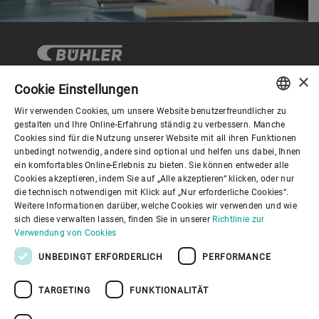
×
Cookie Einstellungen
Wir verwenden Cookies, um unsere Website benutzerfreundlicher zu
Corporate Governance
ENGLISH
gestalten und Ihre Online-Erfahrung ständig zu verbessern. Manche
Cookies sind für die Nutzung unserer Website mit all ihren Funktionen
SPANISH
unbedingt notwendig, andere sind optional und helfen uns dabei, Ihnen
Über Bühler
ein komfortables Online-Erlebnis zu bieten. Sie können entweder alle
GERMAN
Cookies akzeptieren, indem Sie auf „Alle akzeptieren“ klicken, oder nur
die technisch notwendigen mit Klick auf „Nur erforderliche Cookies“.
FRENCH
Nützliche Links
Weitere Informationen darüber, welche Cookies wir verwenden und wie
PORTUGUESE
sich diese verwalten lassen, finden Sie in unserer
Richtlinie zur
Verwendung von Cookies
RUSSIAN
UNBEDINGT ERFORDERLICH
PERFORMANCE
VIETNAMESE
TARGETING
FUNKTIONALITÄT
中文
Datenschutzrichtlinie
Cookies
Haftungsausschluss
日本語
Impressum
Informationssicherheit