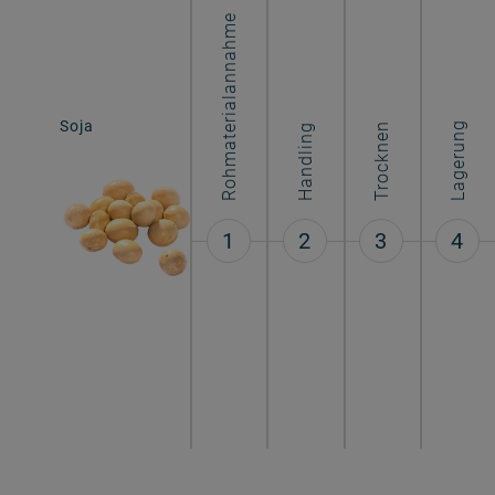
Rohmaterialannahme
Soja
Sojaflocken
Lagerung
Trocknen
Handling
1
2
3
4