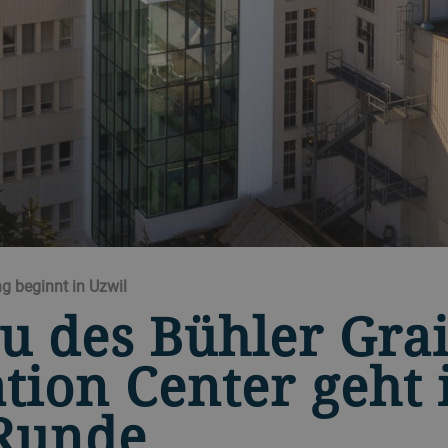
g beginnt in Uzwil
u des Bühler Gra
tion Center geht 
 Runde