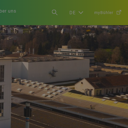
ber uns
DE
myBühler