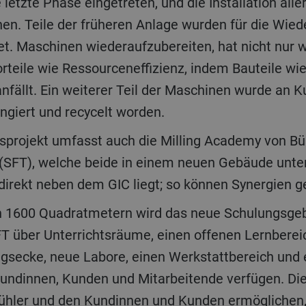
ie letzte Phase eingetreten, und die Installation al
en. Teile der früheren Anlage wurden für die Wi
et. Maschinen wiederaufzubereiten, hat nicht nur w
rteile wie Ressourceneffizienz, indem Bauteile w
nfällt. Ein weiterer Teil der Maschinen wurde an K
rangiert und recycelt worden.
 (SFT), welche beide in einem neuen Gebäude unte
 direkt neben dem GIC liegt; so können Synergien 
 über Unterrichtsräume, einen offenen Lernberei
gsecke, neue Labore, einen Werkstattbereich und 
undinnen, Kunden und Mitarbeitende verfügen. Di
hler und den Kundinnen und Kunden ermöglichen,