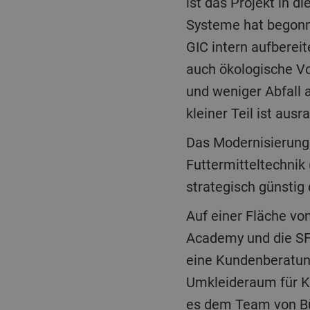
ist das Projekt in d
Systeme hat begonn
GIC intern aufbereit
auch ökologische Vo
und weniger Abfall a
kleiner Teil ist aus
Das Modernisierungsprojekt umfasst auch die Milling Academy von Bühler und die Schule für
Futtermitteltechnik
strategisch günstig
Auf einer Fläche von 1600 Quadratmetern wird das neue Schulungsgebäude für die Milling
Academy und die SFT
eine Kundenberatun
Umkleideraum für K
es dem Team von Bü