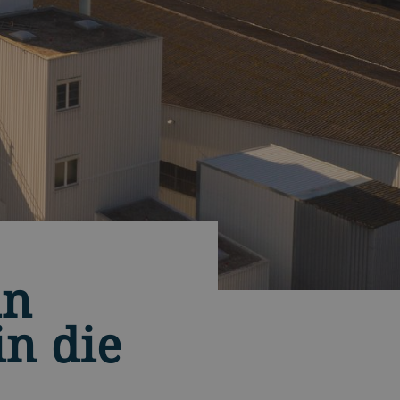
in
in die