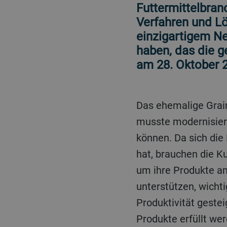
Futtermittelbra
Verfahren und L
einzigartigem N
haben, das die 
am 28. Oktober 2
Das ehemalige Grain Technology Center von Bühler, das seit fast 75 Jahren in Betrieb ist,
musste modernisiert
können. Da sich die 
hat, brauchen die Ku
um ihre Produkte an
unterstützen, wichti
Produktivität geste
Produkte erfüllt we