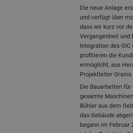
Die neue Anlage erstreckt sich über 2000 Quadratmeter, hat eine hochmoderne Infrastruktur
und verfügt über mo
dass wir kurz vor de
Vergangenheit und E
Integration des GIC
profitieren die Kund
ermöglicht, aus Her
Projektleiter Grains
Die Bauarbeiten für das Projekt starteten im August 2022, als in einem ersten Schritt der
gesamte Maschinenpa
Bühler aus dem Geb
das Gebäude abgeris
begann im Februar 2