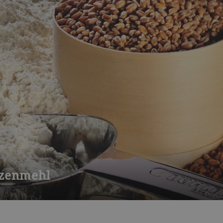
zenmehl
pektrum an Technologien und Serviceleistungen, die eine gleichb
.