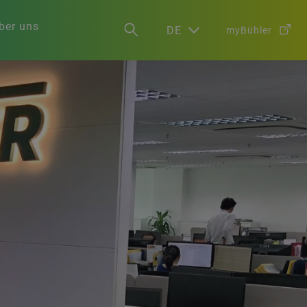
ber uns
DE
myBühler