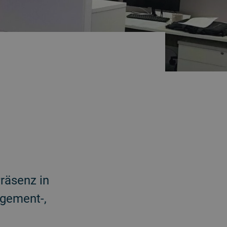
Präsenz in
agement-,