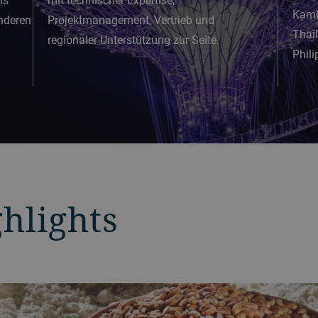
ls
mit technischer Expertise,
Kamb
anderen
Projektmanagement, Vertrieb und
Thai
regionaler Unterstützung zur Seite.
Phili
hlights