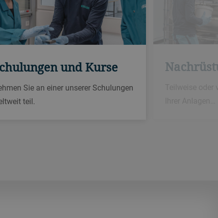
Nachrüst
chulungen und Kurse
Teilweise oder
ehmen Sie an einer unserer Schulungen
Ihrer Anlagen…
ltweit teil.