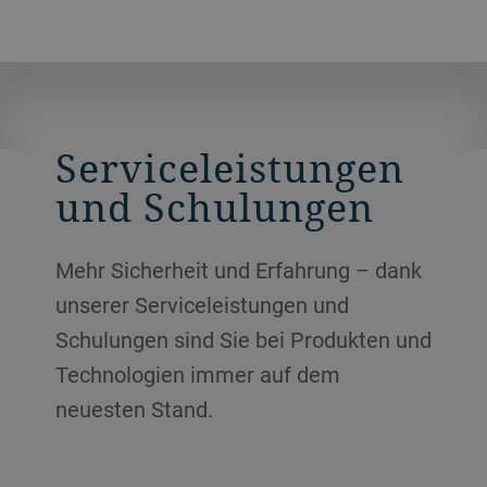
13 Servicestationen sowie zentralen
P
Einrichtungen für Forschung und
w
Entwicklung, Tests und Schulungen.
Serviceleistungen
und Schulungen
Mehr Sicherheit und Erfahrung – dank
unserer Serviceleistungen und
Schulungen sind Sie bei Produkten und
Technologien immer auf dem
neuesten Stand.