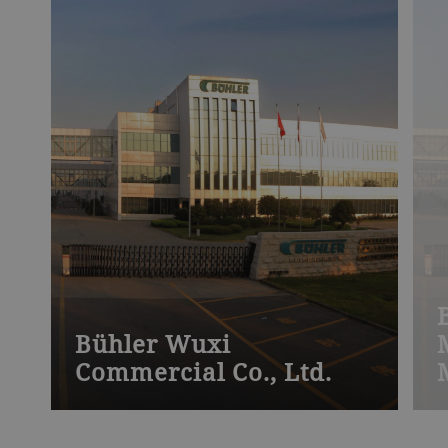
Bühler Wuxi
Commercial Co., Ltd.
Regionale Vertriebs- und Service-
D
Organisation mit einem Netzwerk von
A