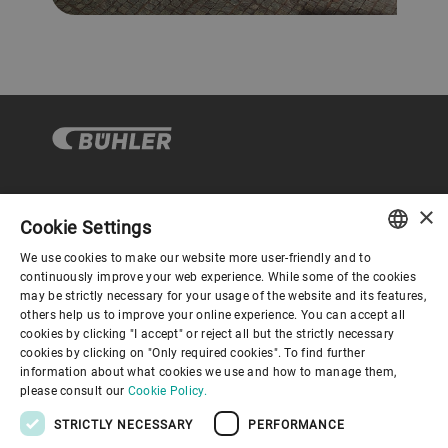
×
企业与合规
Cookie Settings
We use cookies to make our website more user-friendly and to
ENGLISH
continuously improve your web experience. While some of the cookies
关于布勒
may be strictly necessary for your usage of the website and its features,
SPANISH
others help us to improve your online experience. You can accept all
cookies by clicking "I accept" or reject all but the strictly necessary
GERMAN
联系我们
cookies by clicking on "Only required cookies". To find further
information about what cookies we use and how to manage them,
FRENCH
please consult our
Cookie Policy.
PORTUGUESE
STRICTLY NECESSARY
PERFORMANCE
RUSSIAN