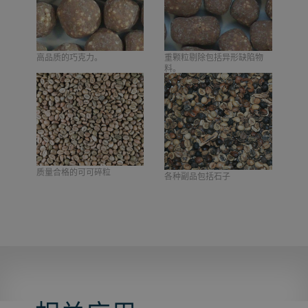
高品质的巧克力。
水果软糖的成品质量
重颗粒剔除包括异形缺陷物
重颗粒剔除包括异形缺陷物
料。
料，例如电线、塑料、玻璃等
异物。
质量合格的可可碎粒
各种副品包括石子