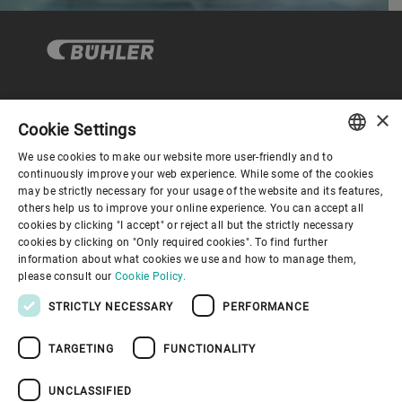
×
企业与合规
Cookie Settings
We use cookies to make our website more user-friendly and to
ENGLISH
continuously improve your web experience. While some of the cookies
关于布勒
may be strictly necessary for your usage of the website and its features,
SPANISH
others help us to improve your online experience. You can accept all
cookies by clicking "I accept" or reject all but the strictly necessary
GERMAN
联系我们
cookies by clicking on "Only required cookies". To find further
information about what cookies we use and how to manage them,
FRENCH
please consult our
Cookie Policy.
PORTUGUESE
STRICTLY NECESSARY
PERFORMANCE
RUSSIAN
TARGETING
FUNCTIONALITY
VIETNAMESE
隐私通知
免责声明
版权说明
布勒行为准则
苏ICP备19032731号-1
苏公网安备 32021402001197号
中文
UNCLASSIFIED
布勒（无锡）商业有限公司