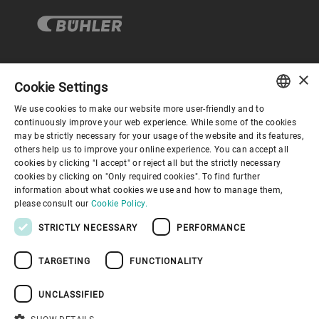
×
企业与合规
Cookie Settings
We use cookies to make our website more user-friendly and to
ENGLISH
continuously improve your web experience. While some of the cookies
关于布勒
may be strictly necessary for your usage of the website and its features,
SPANISH
others help us to improve your online experience. You can accept all
cookies by clicking "I accept" or reject all but the strictly necessary
GERMAN
联系我们
cookies by clicking on "Only required cookies". To find further
information about what cookies we use and how to manage them,
FRENCH
please consult our
Cookie Policy.
PORTUGUESE
STRICTLY NECESSARY
PERFORMANCE
RUSSIAN
TARGETING
FUNCTIONALITY
VIETNAMESE
隐私通知
免责声明
版权说明
布勒行为准则
苏ICP备19032731号-1
苏公网安备 32021402001197号
中文
UNCLASSIFIED
布勒（无锡）商业有限公司
日本語