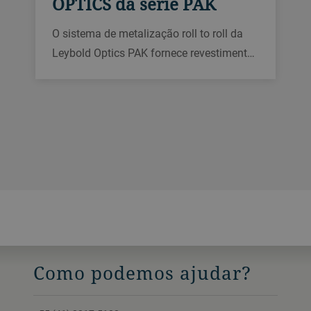
OPTICS da série PAK
O sistema de metalização roll to roll da
Leybold Optics PAK fornece revestimentos
de alumínio ou de óxido de alumínio
transparente de alta qualidade para
materiais de embalagem. Ele proporciona
propriedades ópticas, protetivas e de
barreira econômicas em substratos de
polímero e papel.
Como podemos ajudar?