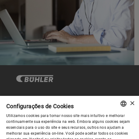
×
Governança Corporativa
Configurações de Cookies
Utilizamos cookies para tornar nosso site mais intuitivo e melhorar
ENGLISH
continuamente sua experiência na web. Embora alguns cookies sejam
Sobre nós
essenciais para o uso do site e seus recursos, outros nos ajudam a
SPANISH
melhorar sua experiência on-line. Você pode aceitar todos os cookies