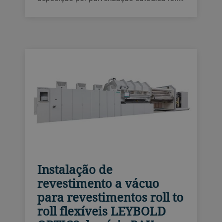
to roll de alta qualidade para aplicações
de filmes finos. Até seis cátodos giratórios
de alta performance, além de uma
configuração de máquina flexível,
atendem as necessidades de P&D e de
um ambiente de produção completo.
Instalação de
revestimento a vácuo
para revestimentos roll to
roll flexíveis LEYBOLD