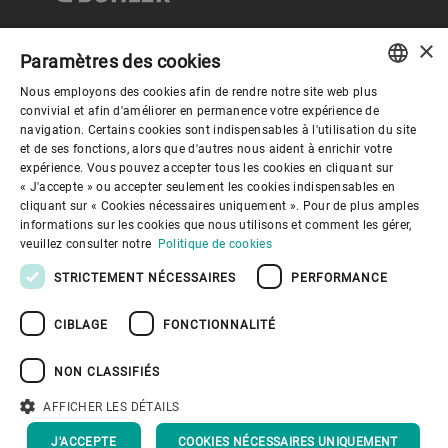
×
Paramètres des cookies
Gouvernance d'entreprise
Nous employons des cookies afin de rendre notre site web plus
ENGLISH
convivial et afin d'améliorer en permanence votre expérience de
navigation. Certains cookies sont indispensables à l'utilisation du site
Mieux nous connaitre
SPANISH
et de ses fonctions, alors que d'autres nous aident à enrichir votre
expérience. Vous pouvez accepter tous les cookies en cliquant sur
GERMAN
« J'accepte » ou accepter seulement les cookies indispensables en
Liens utiles
cliquant sur « Cookies nécessaires uniquement ». Pour de plus amples
FRENCH
informations sur les cookies que nous utilisons et comment les gérer,
PORTUGUESE
veuillez consulter notre
Politique de cookies
RUSSIAN
STRICTEMENT NÉCESSAIRES
PERFORMANCE
VIETNAMESE
CIBLAGE
FONCTIONNALITÉ
中文
Politique de confidentialité
Politique de cookies
Conditions d'utilisation
Mentions légales
NON CLASSIFIÉS
Youtube Privacy Policy
日本語
AFFICHER LES DÉTAILS
Haut de page
J'ACCEPTE
COOKIES NÉCESSAIRES UNIQUEMENT