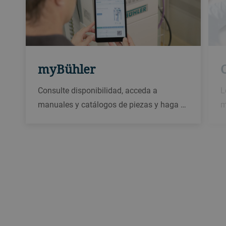
myBühler
Consulte disponibilidad, acceda a
L
manuales y catálogos de piezas y haga …
m