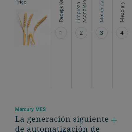
L
i
m
p
i
e
z
a
y
a
c
o
n
d
i
c
i
o
n
a
m
i
e
n
t
Trigo
Harina atta
Molienda
1
3
4
2
Mercury MES
La generación siguiente
de automatización de