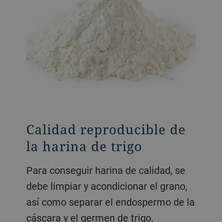
Calidad reproducible de
Producción de harina
Harina atta a escala
la harina de trigo
para pan normal y plano
industrial
Para conseguir harina de calidad, se
CombiMill integra nuestra PesaMill en
PesaMill es el primer proceso
debe limpiar y acondicionar el grano,
un concepto de molienda de trigo
industrial para producir harina atta
así como separar el endospermo de la
flexible con molinos de cilindros. Es el
con un sabor auténtico. Se trata de
cáscara y el germen de trigo.
primer proceso industrial que produce
una solución totalmente integrada: