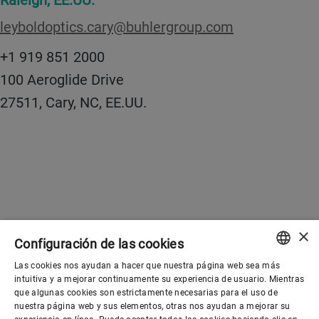
leyboldoptics.cary@buhlergroup.com
+1 919 851 2000
100 Aeroglide Drive
27511, Cary, NC, EE.UU.
×
Configuración de las cookies
Las cookies nos ayudan a hacer que nuestra página web sea más
ENGLISH
intuitiva y a mejorar continuamente su experiencia de usuario. Mientras
que algunas cookies son estrictamente necesarias para el uso de
SPANISH
nuestra página web y sus elementos, otras nos ayudan a mejorar su