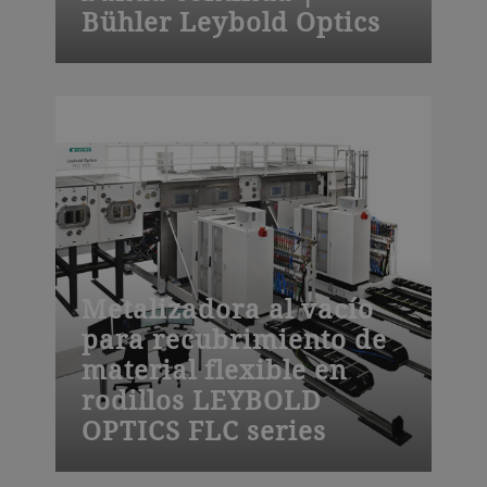
Bühler Leybold Optics
Nuestra serie LEYBOLD OPTICS CAP
ofrece un galvanizado por proyección
rollo a rollo de alta calidad de películas
utilizadas en condensadores de tipo
rodillo, con anchuras de recubrimiento
estándar de 500 o 900 mm.
Metalizadora al vacío
para recubrimiento de
material flexible en
rodillos LEYBOLD
OPTICS FLC series
La serie FLC ofrece una pulverización