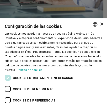
×
Configuración de las cookies
Las cookies nos ayudan a hacer que nuestra página web sea más
ENGLISH
intuitiva y a mejorar continuamente su experiencia de usuario. Mientras
que algunas cookies son estrictamente necesarias para el uso de
SPANISH
nuestra página web y sus elementos, otras nos ayudan a mejorar su
Gobierno corporativo
experiencia en línea. Puede aceptar todas las cookies haciendo clic en
GERMAN
"Aceptar" o rechazarlas todas salvo las realmente necesarias haciendo
clic en "Sólo cookies necesarias". Para obtener más información acerca
FRENCH
del tipo de cookies que usamos y cómo administrarlas, consulte
El mundo de Bühler
PORTUGUESE
nuestra
Política de cookies
RUSSIAN
COOKIES ESTRICTAMENTE NECESARIAS
El mundo de Bühler
VIETNAMESE
COOKIES DE RENDIMIENTO
中文
COOKIES DE PREFERENCIAS
日本語