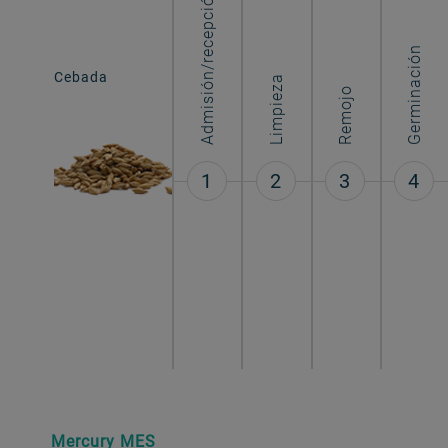
Admisión/recepción
Germinación
Cebada
Malta
Limpieza
Remojo
1
2
3
4
Mercury MES