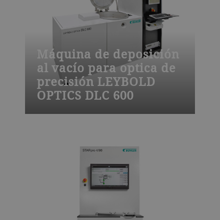
Máquina de deposición
al vacío para optica de
precisión LEYBOLD
OPTICS DLC 600
Gracias a su CVD intensificada por
plasma, la herramienta de recubrimiento
al vacío DLC 600 es una solución óptima
para fabricar capas de revestimiento de
carbono como diamante (DLC) duraderas
para sistemas de adquisición de
imágenes ópticos y térmicos.