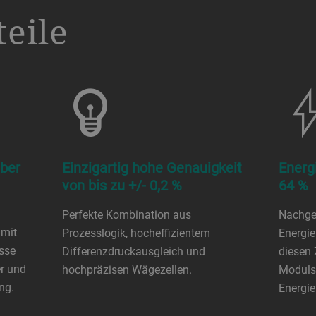
eile
ber
Einzigartig hohe Genauigkeit
Energ
von bis zu +/- 0,2 %
64 %
Perfekte Kombination aus
Nachge
 mit
Prozesslogik, hocheffizientem
Energie
isse
Differenzdruckausgleich und
diesen 
er und
hochpräzisen Wägezellen.
Moduls 
ng.
Energi