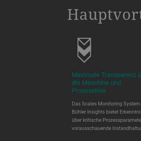
a decorative background image
Hauptvort
Maximale Transparenz ü
die Maschine und
Prozesslinie
Das Scales Monitoring System
Bühler Insights bietet Erkenntn
über kritische Prozessparamet
vorausschauende Instandhaltu