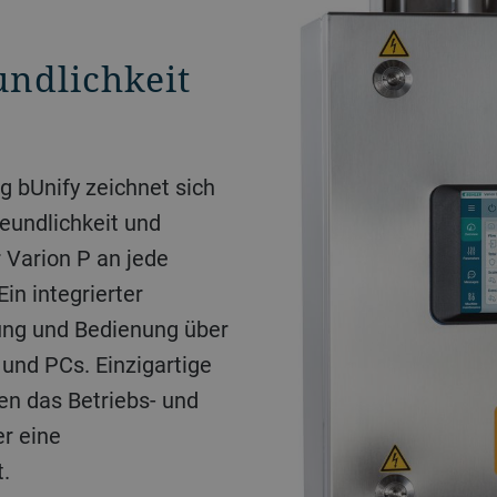
undlichkeit
 bUnify zeichnet sich
reundlichkeit und
r Varion P an jede
in integrierter
ung und Bedienung über
 und PCs. Einzigartige
en das Betriebs- und
r eine
t.