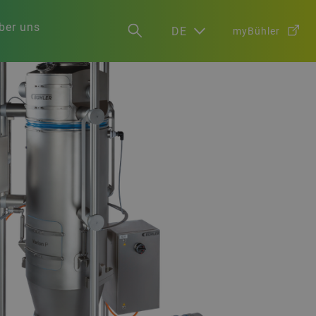
ber uns
DE
myBühler