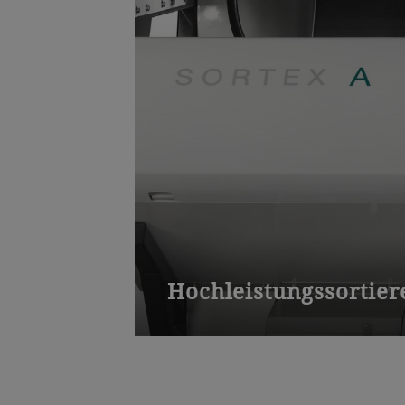
Hochleistungssortier
Der optische Sortierer Sortex A sorti
Fremdkörper bei einem Durchsatz von 