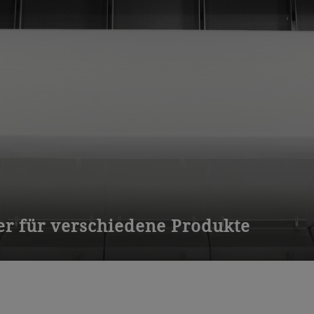
er für verschiedene Produkte
ert Kaffee, Getreide, Nüsse und Kunststoff. Er erkennt helle ode
2 bis 3 Tonnen pro Stunde. Lieferbar mit bis zu 5 Schütten.