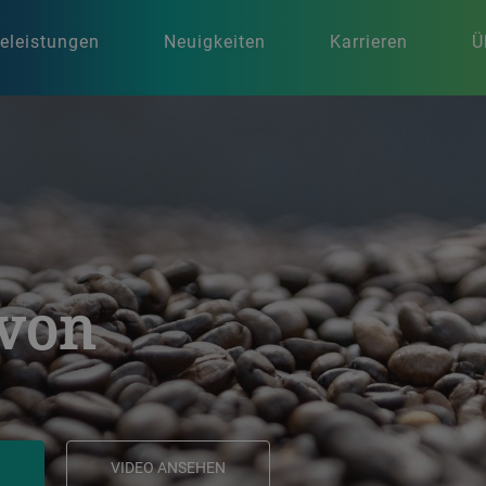
celeistungen
Neuigkeiten
Karrieren
Ü
 von
!
VIDEO ANSEHEN