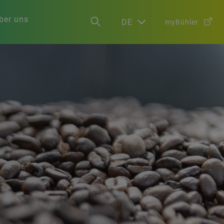
ber uns
DE
myBühler