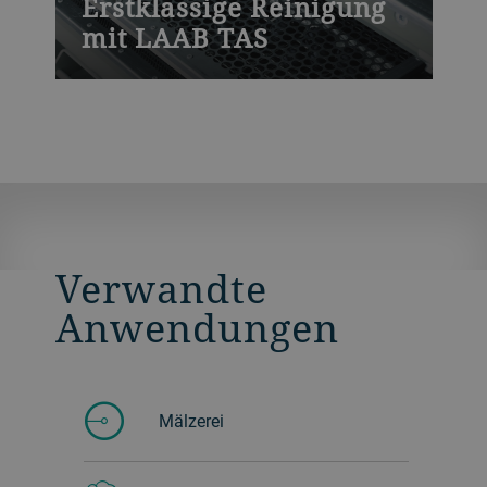
Erstklassige Reinigung
mit LAAB TAS
Die TAS verfügt über eine hohe Siebdichte
und führt sanfte Kreisbewegungen aus.
Das sorgt für ein sicheres Entfernen von
Verunreinigungen. Ausserdem können Sie
Proben ziehen, um das Produkt zu prüfen
und den Luftstrom anzupassen.
Verwandte
Anwendungen
Mälzerei