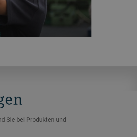
walzen können verschleissen – das
 und Mahlwalzen.
gen
nd Sie bei Produkten und