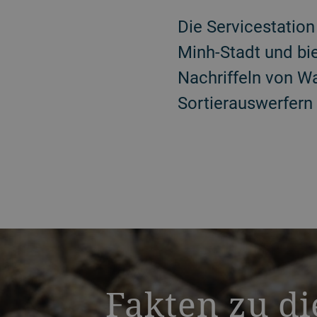
Die Servicestation
Minh-Stadt und bi
Nachriffeln von W
Sortierauswerfern
a decorative background image
Fakten zu d