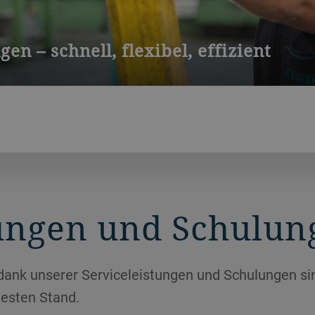
en – schnell, flexibel, effizient
auch Walzen eine regelmässige Instandhaltung. Riffel- wie Glatt
ät aus. Wir bieten Serviceleistungen für die Wartung Ihrer Riffel-
tungen und Schulun
dank unserer Serviceleistungen und Schulungen si
esten Stand.