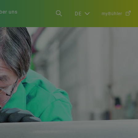
ber uns
DE
myBühler