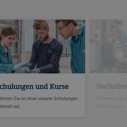
Nachrüst
chulungen und Kurse
Teilweise oder
ehmen Sie an einer unserer Schulungen
Ihrer Anlagen…
ltweit teil.