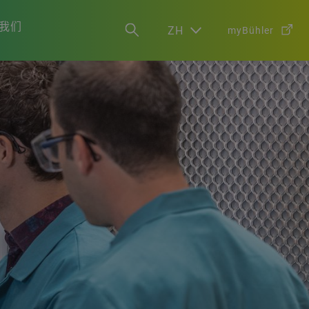
我们
ZH
myBühler