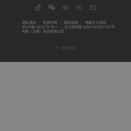
隐私通知
免责声明
版权说明
布勒行为准则
苏ICP备19032731号-1
苏公网安备 32021402001197号
布勒（无锡）商业有限公司
回到顶部