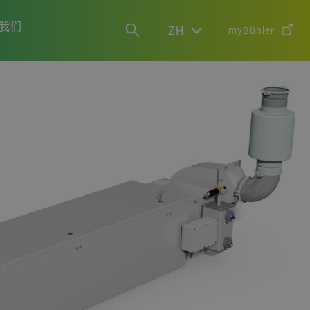
我们
ZH
myBühler