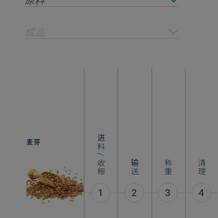
原料
成品
进料 / 收粮
麦芽
啤酒
输送
称重
清理
1
2
3
4