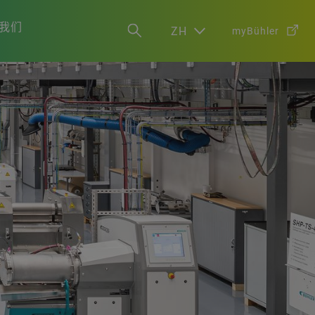
我们
ZH
myBühler