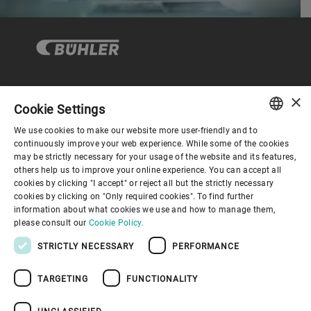
×
企业与合规
Cookie Settings
We use cookies to make our website more user-friendly and to
ENGLISH
continuously improve your web experience. While some of the cookies
关于布勒
may be strictly necessary for your usage of the website and its features,
SPANISH
others help us to improve your online experience. You can accept all
cookies by clicking "I accept" or reject all but the strictly necessary
GERMAN
联系我们
cookies by clicking on "Only required cookies". To find further
information about what cookies we use and how to manage them,
FRENCH
please consult our
Cookie Policy.
PORTUGUESE
STRICTLY NECESSARY
PERFORMANCE
RUSSIAN
TARGETING
FUNCTIONALITY
VIETNAMESE
隐私通知
免责声明
版权说明
布勒行为准则
苏ICP备19032731号-1
苏公网安备 32021402001197号
中文
UNCLASSIFIED