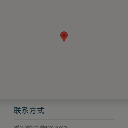
联系方式
office.bhfe@buhlergroup.com