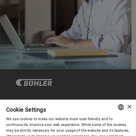
×
企业与合规
Cookie Settings
We use cookies to make our website more user-friendly and to
ENGLISH
continuously improve your web experience. While some of the cookies
关于布勒
may be strictly necessary for your usage of the website and its features,
SPANISH