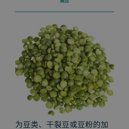
豌豆
为豆类、干裂豆或豆粉的加