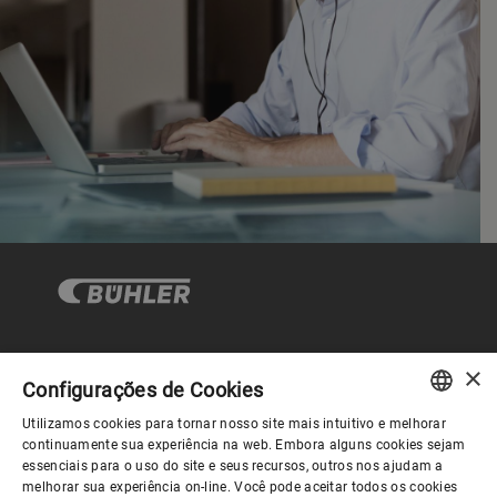
×
Governança Corporativa
Configurações de Cookies
Utilizamos cookies para tornar nosso site mais intuitivo e melhorar
ENGLISH
continuamente sua experiência na web. Embora alguns cookies sejam
Sobre nós
essenciais para o uso do site e seus recursos, outros nos ajudam a
SPANISH
melhorar sua experiência on-line. Você pode aceitar todos os cookies