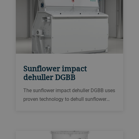
Sunflower impact
dehuller DGBB
The sunflower impact dehuller DGBB uses
proven technology to dehull sunflower
seed with minimum damage, delivering
consistent high-quality hull and kernel
separation with throughputs of up to 180
tons per day.