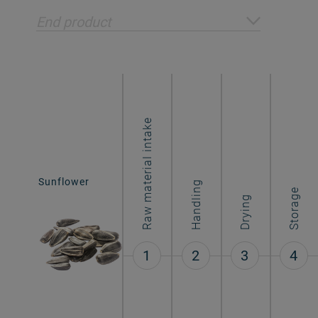
End product
Raw material intake
Sunflower
Sunflower
Handling
flakes
Storage
Drying
1
2
3
4