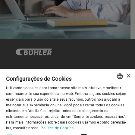
×
Governança Corporativa
Configurações de Cookies
Utilizamos cookies para tornar nosso site mais intuitivo e melhorar
ENGLISH
continuamente sua experiência na web. Embora alguns cookies sejam
Sobre nós
essenciais para o uso do site e seus recursos, outros nos ajudam a
SPANISH
melhorar sua experiência on-line. Você pode aceitar todos os cookies
clicando em "Aceitar" ou rejeitar todos os cookies, exceto os
GERMAN
Links úteis
estritamente necessários, clicando em "Somente cookies necessários".
Para mais informações sobre quais cookies usamos e como gerenciá-
FRENCH
los, consulte nossa
Política de Cookies
PORTUGUESE