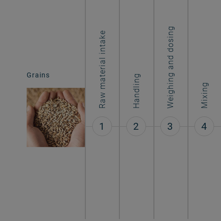
Weighing and dosing
Raw material intake
Aqua feed
Grains
Handling
Mixing
1
2
3
4