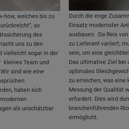
Durch die enge Zusammenarbeit mit Bühler und den
Einsatz modernster Anl
rückreicht“, so
ausbauen. Da Reis von 
tätssicherung des
zu Lieferant variiert, 
macht uns zu den
sein, um eine gleichble
 vielleicht sogar in der
Das ultimative Ziel bei 
hr kleines Team und
optimales Gleichgewich
 Wir sind wie eine
zu erreichen, was eine 
nsprüchen
Messung der Qualität 
rden, haben sich
erfordert. Dies wird du
chmodernen
branchenführenden Ric
agen als unschätzbar
ermöglicht.