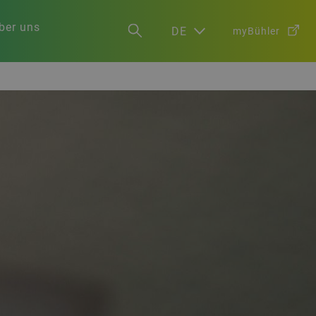
ber uns
DE
myBühler