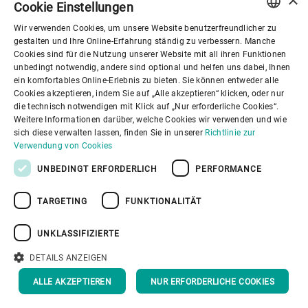
Cookie Einstellungen
Kooperative bin. Ich
Wir verwenden Cookies, um unsere Website benutzerfreundlicher zu
bekomme gutes
ENGLISH
gestalten und Ihre Online-Erfahrung ständig zu verbessern. Manche
Cookies sind für die Nutzung unserer Website mit all ihren Funktionen
Saatgut und guten
SPANISH
unbedingt notwendig, andere sind optional und helfen uns dabei, Ihnen
ein komfortables Online-Erlebnis zu bieten. Sie können entweder alle
Dünger. Ohne
GERMAN
Cookies akzeptieren, indem Sie auf „Alle akzeptieren“ klicken, oder nur
Zwischenhändler
die technisch notwendigen mit Klick auf „Nur erforderliche Cookies“.
FRENCH
Weitere Informationen darüber, welche Cookies wir verwenden und wie
erhalte ich den
PORTUGUESE
sich diese verwalten lassen, finden Sie in unserer
Richtlinie zur
Verwendung von Cookies
RUSSIAN
besseren Preis für
UNBEDINGT ERFORDERLICH
PERFORMANCE
VIETNAMESE
meine Ernte.
TARGETING
FUNKTIONALITÄT
中文
VESTINE AKMANIZANYE,
日本語
UNKLASSIFIZIERTE
KLEINBÄUERIN UND MITGLIED DER
KOOPERATIVE
DETAILS ANZEIGEN
ALLE AKZEPTIEREN
NUR ERFORDERLICHE COOKIES