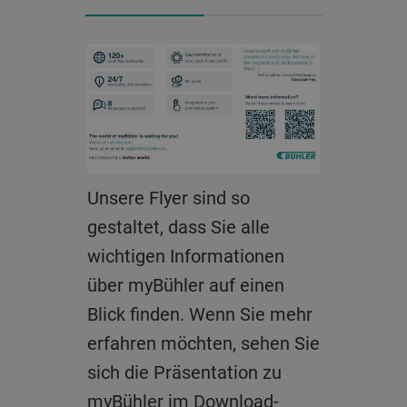
Unsere Flyer sind so
Laden Sie die Folien unserer
gestaltet, dass Sie alle
ausführlichen Präsentation
wichtigen Informationen
herunter und erfahren Sie,
über myBühler auf einen
worum es bei myBühler
Blick finden. Wenn Sie mehr
geht.
erfahren möchten, sehen Sie
Die Präsentation ist in acht
sich die Präsentation zu
verschiedenen Sprachen
myBühler im Download-