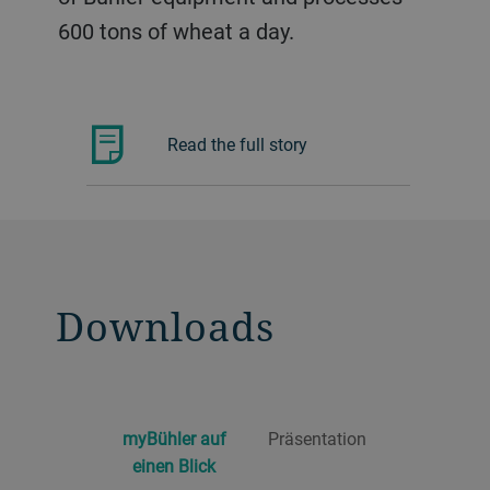
Digitalisierung und der
Bühler eine ganze Mühle eingerichtet,
Diese Partnerschaft hat sich gelohnt!
600 tons of wheat a day.
Geschwindigkeit der Onlineplattform.
für die alle Bauteile über das Portal
myBühler bestellt wurden.
Gesamten Bericht lesen
Read the full story
Gesamten Bericht lesen
Gesamten Bericht lesen
Downloads
myBühler auf
Präsentation
einen Blick