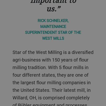
important to
wie myBühler
zugreifen.
schneller und
us.
finden kann,
effizienter
ROLF SCHAFFNER,
RICK SCHNELKER,
spare ich eine
gestalten.
LEITER WARTUNG UND
MAINTENANCE
Menge Zeit.
INSTANDHALTUNG BEI
SUPERINTENDENT STAR OF THE
ANDI ESTERMANN,
COCHOLAT FREY
WEST MILLS
WARTUNGSLEITER BEI AMREIN
BART BOON,
AKTIV-FUTTER
Markenstandards aufrechterhalten
WARTUNGSLEITER BEI DOSSCHE
Star of the West Milling is a diversified
MILLS
und die Herstellung möglichst
agri-business with 150 years of flour
Amrein Aktiv-Futter setzte schon
effizient gestalten – das ist der
milling tradition. With 5 flour mills in
2016 als einer der ersten Kunden auf
Dossche Mills ist eine der grössten
Schlüssel zur Marktführung. Durch
four different states, they are one of
myBühler. Der traditionsreiche
Mühlen in Europa und gehört zu den
ständige Verbesserungen und
the largest flour milling companies in
Schweizer Futtermittelhersteller
führenden Herstellern und Lieferanten
konstante Verfügbarkeit hat myBühler
the United States. Their latest mill, in
profitiert damit erheblich von den
von Rohstoffen für Bäckereien. Als
Chocolat Frey dabei geholfen, Ziele
Willard, OH, is comprised completely
kundenspezifischen Anpassungen, der
Hauptlieferant von Dossche Mills hat
auf effiziente Weise zu erreichen.
of Bühler equipment and processes