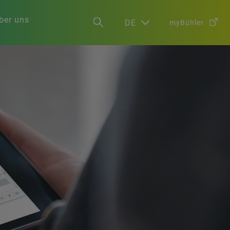
ber uns
DE
myBühler