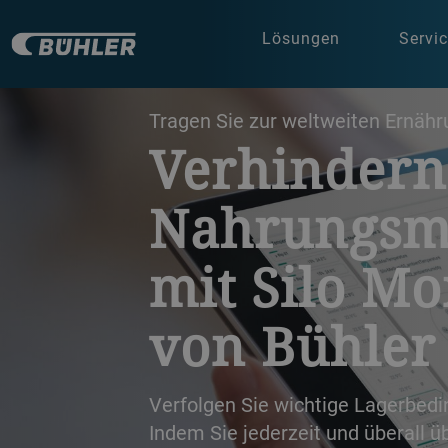
Lösungen
Servi
a decorative background image
Tragen Sie zur weltweiten Ernähr
Verhindern
Nahrungsmi
mit Silo Mo
von Bühler 
Verfolgen Sie wichtige Lagerbedin
Indem Sie jederzeit und überall ü