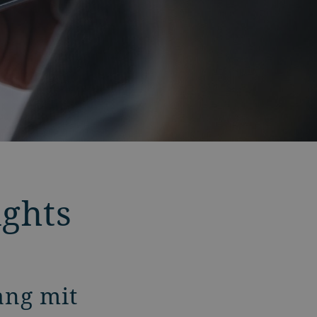
ights
ang mit