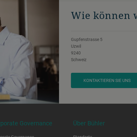
Wie können w
Gupfenstrasse 5
Uzwil
9240
Schweiz
KONTAKTIEREN SIE UNS
rporate Governance
Über Bühler
orate Governance
Standorte