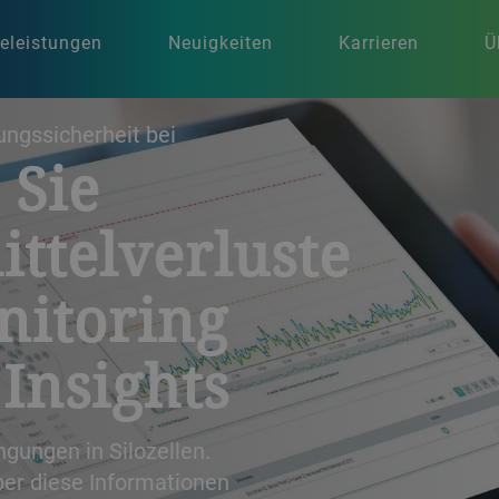
celeistungen
Neuigkeiten
Karrieren
Ü
ungssicherheit bei
 Sie
ttelverluste
nitoring
Insights
gungen in Silozellen.
ber diese Informationen