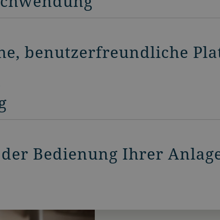
rschwendung
che, benutzerfreundliche Pla
s
g
i der Bedienung Ihrer Anlag