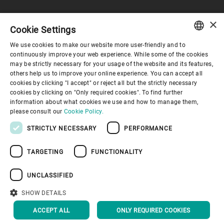
×
Corporate Governance
Cookie Settings
We use cookies to make our website more user-friendly and to
ENGLISH
continuously improve your web experience. While some of the cookies
Über Bühler
may be strictly necessary for your usage of the website and its features,
SPANISH
others help us to improve your online experience. You can accept all
cookies by clicking "I accept" or reject all but the strictly necessary
GERMAN
Nützliche Links
cookies by clicking on "Only required cookies". To find further
information about what cookies we use and how to manage them,
FRENCH
please consult our
Cookie Policy.
PORTUGUESE
STRICTLY NECESSARY
PERFORMANCE
RUSSIAN
TARGETING
FUNCTIONALITY
VIETNAMESE
Datenschutzrichtlinie
Cookies
Haftungsausschluss
Impressum
Informationssicherheit
中文
UNCLASSIFIED
Youtube Privacy Policy
日本語
SHOW DETAILS
NACH OBEN
ACCEPT ALL
ONLY REQUIRED COOKIES