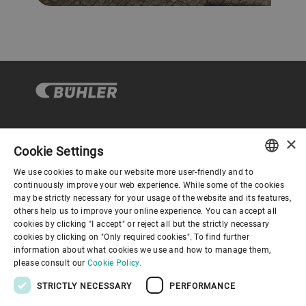
×
Corporate Governance
Cookie Settings
We use cookies to make our website more user-friendly and to
ENGLISH
continuously improve your web experience. While some of the cookies
Über Bühler
may be strictly necessary for your usage of the website and its features,
SPANISH
others help us to improve your online experience. You can accept all
cookies by clicking "I accept" or reject all but the strictly necessary
GERMAN
Nützliche Links
cookies by clicking on "Only required cookies". To find further
information about what cookies we use and how to manage them,
FRENCH
please consult our
Cookie Policy.
PORTUGUESE
STRICTLY NECESSARY
PERFORMANCE
RUSSIAN