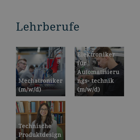
Lehrberufe
Elektroniker
für
Automatisieru
Mechatroniker
ngs- technik
(m/w/d)
(m/w/d)
Technische
Produktdesign