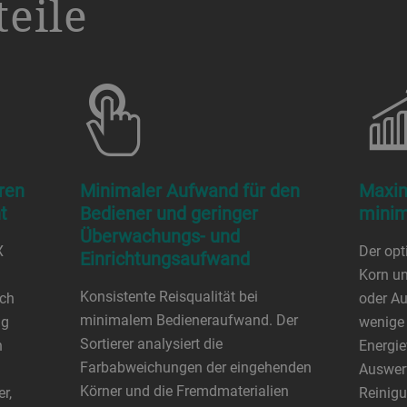
eile
hren
Minimaler Aufwand für den
Maxim
t
Bediener und geringer
minim
Überwachungs- und
X
Der opt
Einrichtungsaufwand
Korn un
Konsistente Reisqualität bei
ach
oder A
minimalem Bedieneraufwand. Der
ng
wenige 
Sortierer analysiert die
n
Energie
Farbabweichungen der eingehenden
Auswerf
Körner und die Fremdmaterialien
r,
Reinigu