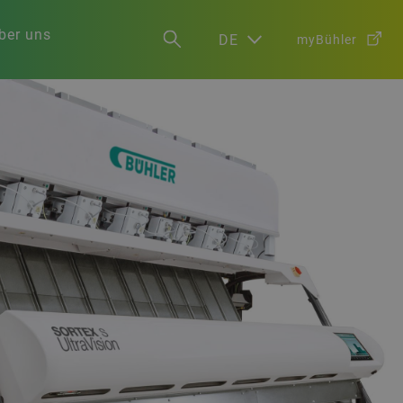
ber uns
DE
myBühler