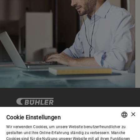
×
Cookie Einstellungen
Wir verwenden Cookies, um unsere Website benutzerfreundlicher zu
Corporate Governance
ENGLISH
gestalten und Ihre Online-Erfahrung ständig zu verbessern. Manche
Cookies sind für die Nutzung unserer Website mit all ihren Funktionen