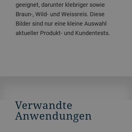
geeignet, darunter klebriger sowie
Ihnen dabei, Reisprodukte in
Braun-, Wild- und Weissreis. Diese
Exportqualität zu erzeugen und hohe
Bilder sind nur eine kleine Auswahl
Lebensmittelsicherheitsstandards
aktueller Produkt- und Kundentests.
einzuhalten. Die Bilder unten
stammen von aktuellen Produkt- und
Kundentests.
Verwandte
Anwendungen