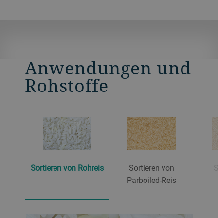
Konfigurationsaufwand sind minimal –
nach drei einfachen Schritten ist sie
betriebsbereit. Und das bei kleiner
Stellfläche und einer Kapazität bis 18 t/h.
Anwendungen und
Rohstoffe
Sortieren von Rohreis
Sortieren von
S
Parboiled-Reis