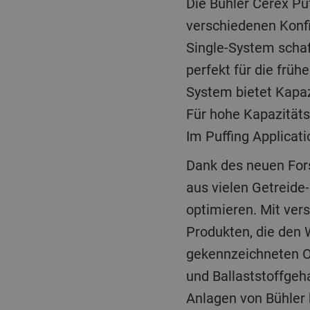
Die Bühler Cerex Puf
verschiedenen Konfi
Single-System schaf
perfekt für die frü
System bietet Kapaz
Für hohe Kapazitäts
Im Puffing Applicat
Dank des neuen For
aus vielen Getreide
optimieren. Mit ver
Produkten, die den
gekennzeichneten Op
und Ballaststoffgeh
Anlagen von Bühler 