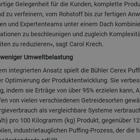
gartige Gelegenheit für die Kunden, komplette Pro
nd zu verfeinern, vom Rohstoff bis zur fertigen A
en und Expertenteams unter einem Dach kombinier
ationen zu beschleunigen und zugleich Komplexitä
ten zu reduzieren», sagt Carol Krech.
 weniger Umweltbelastung
m integrierten Ansatz spielt die Bühler Cerex Puff
der Optimierung der Produktentwicklung. Sie verbes
g, indem sie Erträge von über 95% erzielen kann, A
en von vielen verschiedenen Getreidesorten gewä
gieverbrauch als vergleichbare Systeme verbrauch
Wh) pro 100 Kilogramm (kg) Produkt, gegenüber 
abilen, industrietauglichen Puffing-Prozess, der die