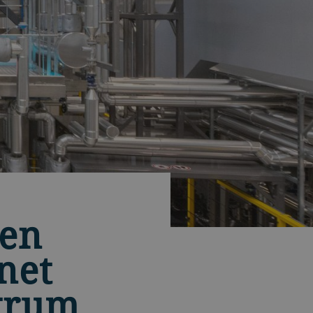
men
net
ntrum