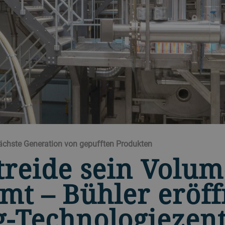
nächste Generation von gepufften Produkten
reide sein Volu
t – Bühler eröff
g-Technologieze