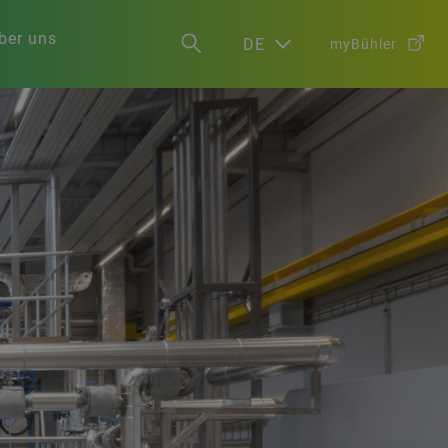
ber uns
DE
myBühler