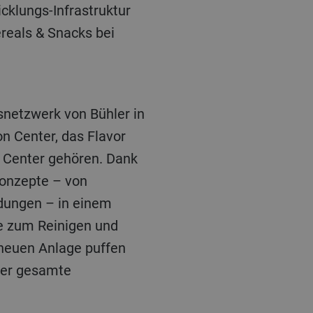
cklungs-Infrastruktur
reals & Snacks bei
gsnetzwerk von Bühler in
n Center, das Flavor
n Center gehören. Dank
konzepte – von
ndungen – in einem
te zum Reinigen und
r neuen Anlage puffen
 der gesamte