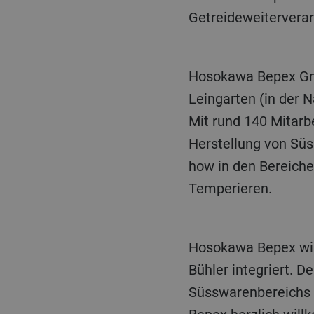
Getreideweiterverar
Hosokawa Bepex GmbH ist Teil der Hosokawa Micron Group, Hirakata, mit Hauptsitz in
Leingarten (in der 
Mit rund 140 Mitarb
Herstellung von Süs
how in den Bereich
Temperieren.
Hosokawa Bepex wird als Tochtergesellschaft im Geschäftsbereich Consumer Foods von
Bühler integriert. 
Süsswarenbereichs 