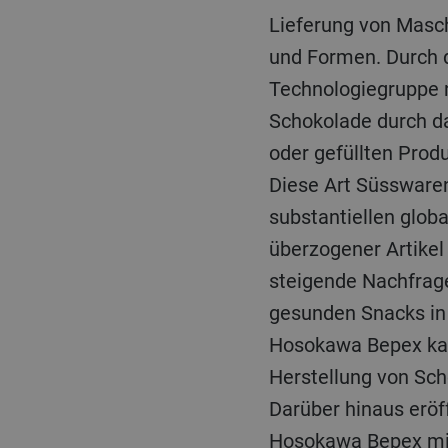
Lieferung von Masc
und Formen. Durch 
Technologiegruppe n
Schokolade durch d
oder gefüllten Prod
Diese Art Süsswaren 
substantiellen glob
überzogener Artikel
steigende Nachfrage
gesunden Snacks in
Hosokawa Bepex kan
Herstellung von Sch
Darüber hinaus eröf
Hosokawa Bepex mit