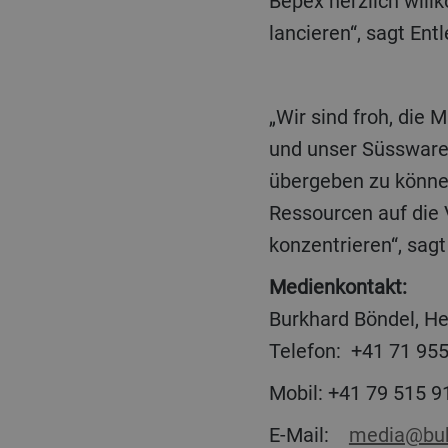
Bepex herzlich wil
lancieren“, sagt Ent
„Wir sind froh, die Mitarbeitenden von Hosokawa Bepex bei Bühler in guten Händen zu wissen
und unser Süssware
übergeben zu könn
Ressourcen auf die 
konzentrieren“, sag
Medienkontakt:
Burkhard Böndel, He
Telefon: +41 71 
Mobil: +41 79 515 9
E-Mail:
media@buh