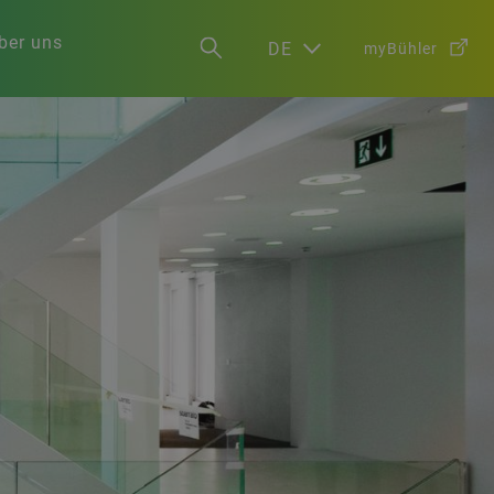
ber uns
DE
myBühler