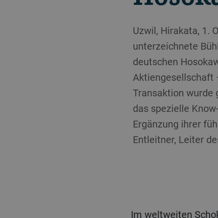
Uzwil, Hirakata, 1
unterzeichnete Büh
deutschen Hosokaw
Aktiengesellschaft 
Transaktion wurde 
das spezielle Know
Ergänzung ihrer füh
Entleitner, Leiter 
Im weltweiten Schokolademarkt hält Bühler schon heute eine führende Position bei der