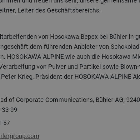
lkommen und freuen uns sehr, unsere gemeinsame 
leitner, Leiter des Geschäftsbereichs.
ngeschäft dem führenden Anbieter von Schokolad
en. HOSOKAWA ALPINE wie auch die Hosokawa Mic
Verarbeitung von Pulver und Partikel sowie Blown-
t Peter Krieg, Präsident der HOSOKAWA ALPINE Akt
ad of Corporate Communications, Bühler AG, 9240
955 33 99
1 57
lergroup.com