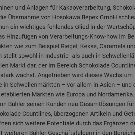
hinen und Anlagen für Kakaoverarbeitung, Schoko
die Übernahme von Hosokawa Bepex GmbH schlies
un ein wichtiges fehlendes Glied in der Wertschöp
as Hinzufügen von Verarbeitungs-Know-how im Be
ukten wie zum Beispiel Riegel, Kekse, Caramels u
stellt sowohl in Industrie- als auch in Schwellenl
alen Markt dar, der im Bereich Schokolade Countli
 stark wächst. Angetrieben wird dieses Wachstum 
 in Schwellenmärkten – vor allem in Asien – und 
 etablierten Märkten wie Europa und Nordamerik
n Bühler seinen Kunden neu Gesamtlösungen für
okolade Countlines, überzogenen Artikeln und Getr
fnen sich weitere Potentiale durch das Ergänzen d
 weiteren Bühler Geschäftsfeldern in den Bereic