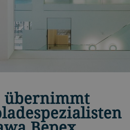
r übernimmt
ladespezialisten
awa Bepex