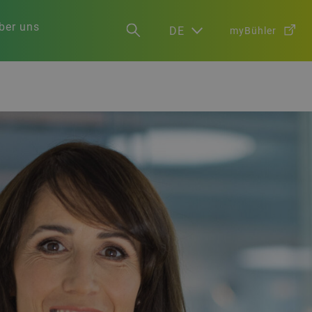
ber uns
DE
myBühler