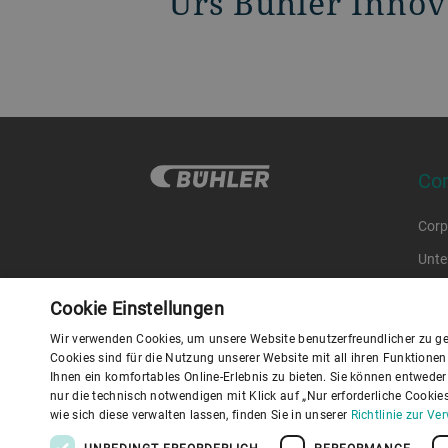
Urs Bühler Inno
Co
Corp
Unte
Code
Cookie Einstellungen
Supp
Wir verwenden Cookies, um unsere Website benutzerfreundlicher zu ge
Cookies sind für die Nutzung unserer Website mit all ihren Funktione
Ihnen ein komfortables Online-Erlebnis zu bieten. Sie können entweder a
Daten
nur die technisch notwendigen mit Klick auf „Nur erforderliche Cooki
I
wie sich diese verwalten lassen, finden Sie in unserer
Richtlinie zur V
UNBEDINGT ERFORDERLICH
PERFORMANCE