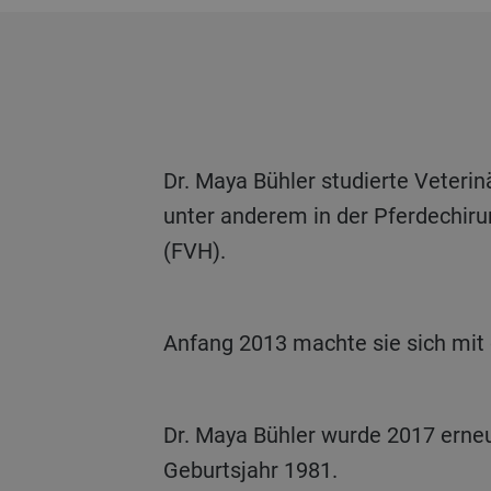
Dr. Maya Bühler studierte Veterinärmedizin an der Universität Zürich. Nach erfolgreichem Abschluss arbeitete sie
unter anderem in der Pferdechirur
(FVH).
Anfang 2013 machte sie sich mit 
Dr. Maya Bühler wurde 2017 erneut in den Verwaltungsrat von Bühler gewählt. Dr. Maya Bühler ist Schweizerin mit
Geburtsjahr 1981.