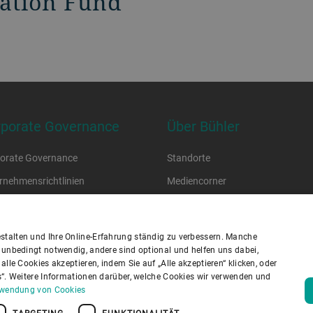
vation Fund
rporate Governance
Über Bühler
orate Governance
Standorte
rnehmensrichtlinien
Mediencorner
 of Conduct
Jobs und Karriere
lier Code of Conduct
stalten und Ihre Online-Erfahrung ständig zu verbessern. Manche
n unbedingt notwendig, andere sind optional und helfen uns dabei,
lle Cookies akzeptieren, indem Sie auf „Alle akzeptieren“ klicken, oder
schutzrichtlinie
Cookies
Haftungsausschluss
Impressum
es“. Weitere Informationen darüber, welche Cookies wir verwenden und
nformationssicherheit
Youtube Privacy Policy
erwendung von Cookies
TARGETING
FUNKTIONALITÄT