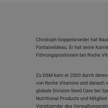
Christoph Goppelsroeder hat Bauingenieurwesen an der ETH in Zürich studiert und hält einen MBA von Insead,
Fontainebleau. Er hat seine Karr
Führungspositionen bei Roche Vit
Zu DSM kam er 2003 durch deren Übernahme des Vitamingeschäfts von Roche. Er war Co-Leiter bei der Integration
von Roche Vitamins und danach vo
globale Division Seed Care bei 
Nutritional Products und Mitglied
Vorsitzender des Verwaltungsrat