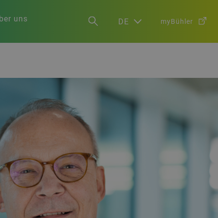
ber uns
DE
myBühler