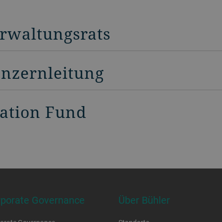
erwaltungsrats
onzernleitung
vation Fund
rporate Governance
Über Bühler