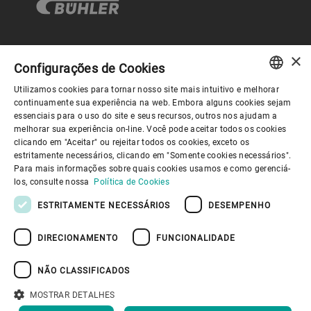
×
Governança Corporativa
Configurações de Cookies
Utilizamos cookies para tornar nosso site mais intuitivo e melhorar
ENGLISH
continuamente sua experiência na web. Embora alguns cookies sejam
Sobre nós
essenciais para o uso do site e seus recursos, outros nos ajudam a
SPANISH
melhorar sua experiência on-line. Você pode aceitar todos os cookies
clicando em "Aceitar" ou rejeitar todos os cookies, exceto os
GERMAN
Links úteis
estritamente necessários, clicando em "Somente cookies necessários".
Para mais informações sobre quais cookies usamos e como gerenciá-
FRENCH
los, consulte nossa
Política de Cookies
PORTUGUESE
ESTRITAMENTE NECESSÁRIOS
DESEMPENHO
RUSSIAN
DIRECIONAMENTO
FUNCIONALIDADE
VIETNAMESE
Política de Privacidade
Política de cookies
Aviso Legal
Imprimir
Youtube Privacy Policy
中文
NÃO CLASSIFICADOS
Information Security
日本語
MOSTRAR DETALHES