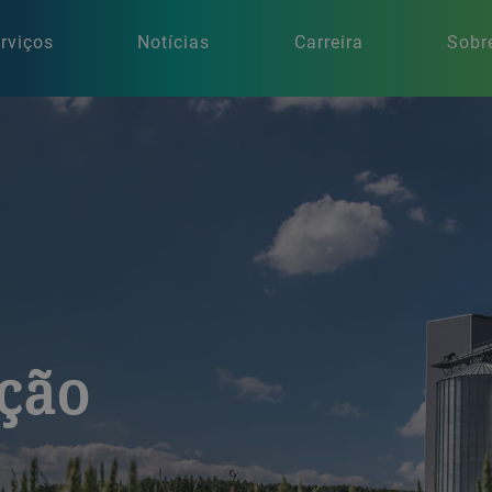
rviços
Notícias
Carreira
Sobr
ção