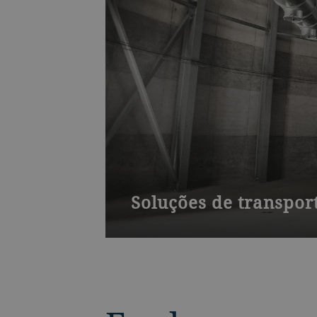
Soluções de transpor
Os transportadores são a espinha do
que uma planta funcione sem problem
ração ou semente de forma segura e