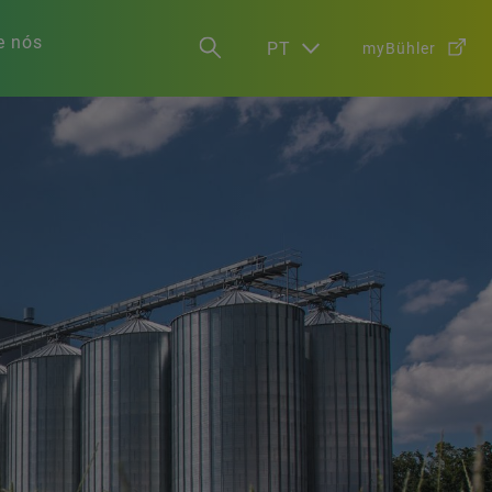
e nós
PT
myBühler