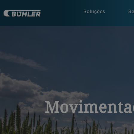
Soluções
Se
GQ_Raiffeisen_Hemau-Kallmünz_Germany (2).jpg
Movimenta