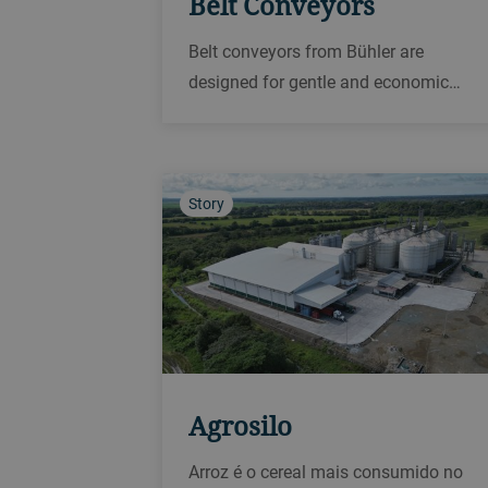
Belt Conveyors
Belt conveyors from Bühler are
designed for gentle and economic
conveying of grain and other bulk
materials over long distances.
Maximum throughput for wheat is
3800 t/h with a maximum distance of
Story
500 m.
Agrosilo
Arroz é o cereal mais consumido no