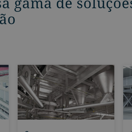
sa gama de soluçõe
ão