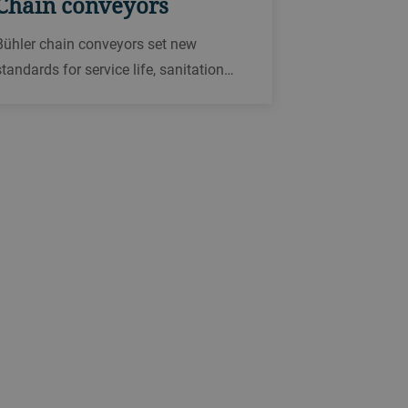
Chain conveyors
Bühler chain conveyors set new
standards for service life, sanitation
and versatility. With throughputs of up
to 1200 t/h, Bühler provides chain
conveyors for small storage solutions,
terminals and processing plants.